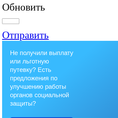
Обновить
Отправить
Не получили выплату
или льготную
путевку? Есть
предложения по
улучшению работы
органов социальной
защиты?