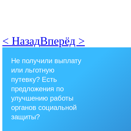
< Назад
Вперёд >
Не получили выплату
или льготную
путевку? Есть
предложения по
улучшению работы
органов социальной
защиты?